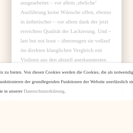
ausgearbeitet – vor allem ,ehrliche’
Ausführung keine Wünsche offen, ebenso
in ästhetischer – vor allem dank der jetzt
erreichten Qualität der Lackierung. Und –
last but not least – überzeugen sie vollauf
im direkten klanglichen Vergleich mit
Violinen aus den aktuell anerkanntesten
Werkstätten dank ihrer außergwöhnlichen
s zu bieten. Von diesen Cookies werden die Cookies, die als notwendi
tonlichen Modulationsfähigkeit und
Funktionieren der grundlegenden Funktionen der Website unerlässlich si
Variabilität.“
ie in unserer
Datenschutzerklärung
.
Christoph Schickedanz
- Professor
für Violine an der Hochschule für
Musik und Theater Hamburg