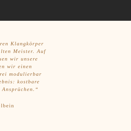
hren Klangkörper
lten Meister. Auf
uen wir unsere
en wir einen
rei modulierbar
ebnis: kostbare
n Ansprüchen.“
lbein